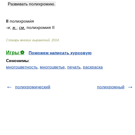
Развивать полихромию.
II
полихроми́я
-и;
ж.
;
см.
полихромия II
Словарь многих выражений
.
2014
.
Игры ⚽
Поможем написать курсовую
Синонимы
:
многоцветность
,
многоцветье
,
печать
,
раскраска
полихромический
полихромный