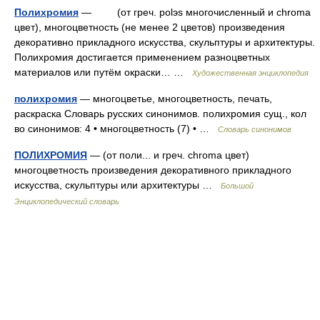
Полихромия
— (от греч. polэs многочисленный и chroma
цвет), многоцветность (не менее 2 цветов) произведения
декоративно прикладного искусства, скульптуры и архитектуры.
Полихромия достигается применением разноцветных
материалов или путём окраски… …
Художественная энциклопедия
полихромия
— многоцветье, многоцветность, печать,
раскраска Словарь русских синонимов. полихромия сущ., кол
во синонимов: 4 • многоцветность (7) • …
Словарь синонимов
ПОЛИХРОМИЯ
— (от поли... и греч. chroma цвет)
многоцветность произведения декоративного прикладного
искусства, скульптуры или архитектуры …
Большой
Энциклопедический словарь