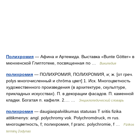
Полихромия
— Афина и Артемида. Выставка «Bunte Götter» в
мюнхенской Глиптотеке, посвященная по …
Википедия
полихромия
— ПОЛИХРОМИЯ, ПОЛИХРОМИЯ, и; ж. [от греч.
polys многочисленный и chrōma цвет] 1. Иск. Многоцветность
художественного произведения (в архитектуре, скульптуре,
прикладных искусствах). П. в декорации фасадов. П. каменной
кладки. Богатая п. кафеля. 2.… …
Энциклопедический словарь
полихромия
— daugiaspalviškumas statusas T sritis fizika
atitikmenys: angl. polychromy vok. Polychromdruck, m rus.
многоцветность, f; полихромия, f pranc. polychromie, f …
Fizikos
terminų žodynas