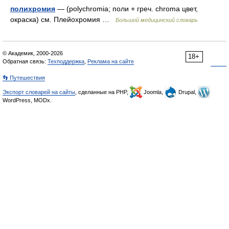
полихромия
— (polychromia; поли + греч. chroma цвет,
окраска) см. Плейохромия …
Большой медицинский словарь
© Академик, 2000-2026
18+
Обратная связь:
Техподдержка
,
Реклама на сайте
👣 Путешествия
Экспорт словарей на сайты
, сделанные на PHP,
Joomla,
Drupal,
WordPress, MODx.