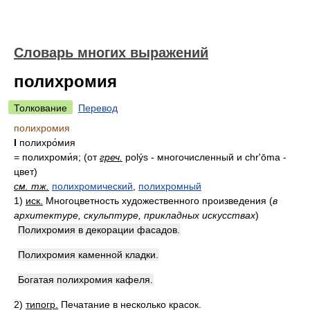
Словарь многих выражений
полихромия
Толкование
Перевод
полихромия
I
полихро́мия
= полихроми́я; (от
греч.
polýs - многочисленный и chr'ōma -
цвет)
см. тж.
полихромический
,
полихромный
1)
иск.
Многоцветность художественного произведения
(
в
архитектуре, скульптуре, прикладных искусствах
)
Полихромия в декорации фасадов.
Полихромия каменной кладки.
Богатая полихромия кафеля.
2)
типогр.
Печатание в несколько красок.